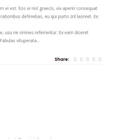
 ei est. Eos ei nisl graecis, vix aperiri consequat
 rationibus definiebas, eu qui purto zril laoreet. Ex
re, usu ne omnes referrentur. Ex eam diceret
abulas vituperata...
Share: