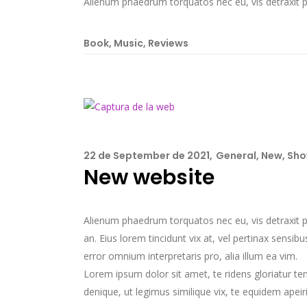
Alienum phaedrum torquatos nec eu, vis detraxit peric
Book
,
Music
,
Reviews
22 de September de 2021
General
,
New
,
Sho
New website
Alienum phaedrum torquatos nec eu, vis detraxit peri
an. Eius lorem tincidunt vix at, vel pertinax sensibu
error omnium interpretaris pro, alia illum ea vim.
Lorem ipsum dolor sit amet, te ridens gloriatur t
denique, ut legimus similique vix, te equidem apeir