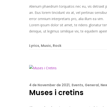
Alienum phaedrum torquatos nec eu, vis detraxit peri
an. Eius lorem tincidunt vix at, vel pertinax sensibu
error omnium interpretaris pro, alia illum ea vim.
Lorem ipsum dolor sit amet, te ridens gloriatur t
denique, ut legimus similique vix, te equidem apeir
Lyrics
,
Music
,
Rock
4 de November de 2021
Events
,
General
,
Ne
Muses i cretins