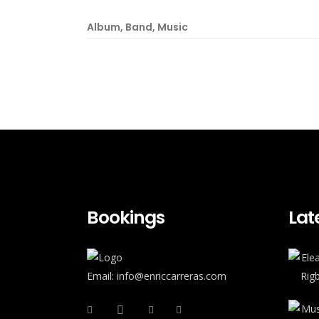
Album
,
Band
,
Music
Bookings
Lat
Email: info@enriccarreras.com