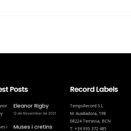
est Posts
Record Labels
Eleanor Rigby
TempsRecord S.L
M. Auxiliadora, 198
12 de November de 2021
08224 Terrassa, BCN
Muses i cretins
T: +34 935 372 485