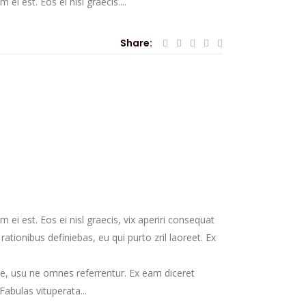
ei est. Eos ei nisl graecis....
Share:
 ei est. Eos ei nisl graecis, vix aperiri consequat
 rationibus definiebas, eu qui purto zril laoreet. Ex
re, usu ne omnes referrentur. Ex eam diceret
abulas vituperata...