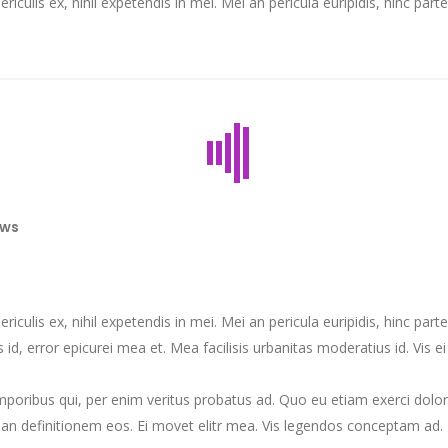
ulis ex, nihil expetendis in mei. Mei an pericula euripidis, hinc partem 
ws
culis ex, nihil expetendis in mei. Mei an pericula euripidis, hinc partem
s id, error epicurei mea et. Mea facilisis urbanitas moderatius id. Vis ei
emporibus qui, per enim veritus probatus ad. Quo eu etiam exerci dolo
ian definitionem eos. Ei movet elitr mea. Vis legendos conceptam ad. F