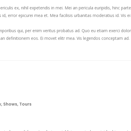
culis ex, nihil expetendis in mei. Mei an pericula euripidis, hinc partem
s id, error epicurei mea et. Mea facilisis urbanitas moderatius id. Vis ei
emporibus qui, per enim veritus probatus ad. Quo eu etiam exerci dolo
ian definitionem eos. Ei movet elitr mea. Vis legendos conceptam ad. F
w
,
Shows
,
Tours