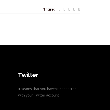
Share:
Twitter
It seams that you haven't connected
with your Twitter account