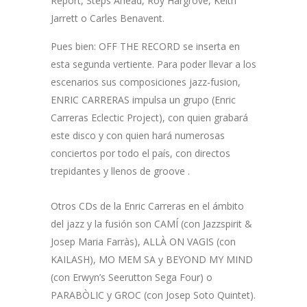
Report, Steps Ahead, Roy Hargrove, Keith
Jarrett o Carles Benavent.
Pues bien: OFF THE RECORD se inserta en
esta segunda vertiente. Para poder llevar a los
escenarios sus composiciones jazz-fusion,
ENRIC CARRERAS impulsa un grupo (Enric
Carreras Eclectic Project), con quien grabará
este disco y con quien hará numerosas
conciertos por todo el país, con directos
trepidantes y llenos de groove .
Otros CDs de la Enric Carreras en el ámbito
del jazz y la fusión son CAMÍ (con Jazzspirit &
Josep Maria Farràs), ALLÀ ON VAGIS (con
KAILASH), MO MEM SA y BEYOND MY MIND
(con Erwyn’s Seerutton Sega Four) o
PARABÒLIC y GROC (con Josep Soto Quintet).